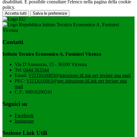
disabilitati. È possibile consultare l'elenco nella pagina della cookie
policy.
Accetta tutti
Salva le preferenze
Istituto Tecnico Economico A. Fusinieri
Vicenza
Contatti
Istituto Tecnico Economico A. Fusinieri Vicenza
Via D'Annunzio, 15 - 36100 Vicenza
Tel:
0444 563544
Email:
VITD010003@istruzione.it
Link per inviare una mail
PEC:
VITD010003@pec.istruzione.it
Link per inviare una
mail
C.F.: 80016290241
Seguici su
Facebook
Instagram
Sezione Link Utili