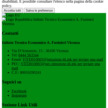
disabilitati. È possibile consultare l'elenco nella pagina della cookie
policy.
Accetta tutti
Salva le preferenze
Istituto Tecnico Economico A. Fusinieri
Vicenza
Contatti
Istituto Tecnico Economico A. Fusinieri Vicenza
Via D'Annunzio, 15 - 36100 Vicenza
Tel:
0444 563544
Email:
VITD010003@istruzione.it
Link per inviare una mail
PEC:
VITD010003@pec.istruzione.it
Link per inviare una
mail
C.F.: 80016290241
Seguici su
Facebook
Instagram
Sezione Link Utili