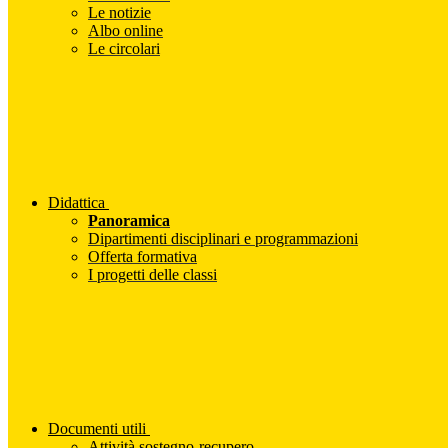
Le notizie
Albo online
Le circolari
Didattica
Panoramica
Dipartimenti disciplinari e programmazioni
Offerta formativa
I progetti delle classi
Documenti utili
Attività sostegno-recupero