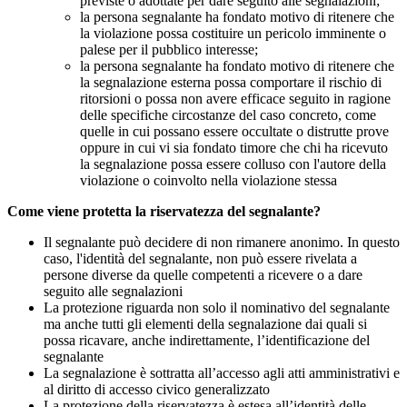
previste o adottate per dare seguito alle segnalazioni;
la persona segnalante ha fondato motivo di ritenere che
la violazione possa costituire un pericolo imminente o
palese per il pubblico interesse;
la persona segnalante ha fondato motivo di ritenere che
la segnalazione esterna possa comportare il rischio di
ritorsioni o possa non avere efficace seguito in ragione
delle specifiche circostanze del caso concreto, come
quelle in cui possano essere occultate o distrutte prove
oppure in cui vi sia fondato timore che chi ha ricevuto
la segnalazione possa essere colluso con l'autore della
violazione o coinvolto nella violazione stessa
Come viene protetta la riservatezza del segnalante?
Il segnalante può decidere di non rimanere anonimo. In questo
caso, l'identità del segnalante, non può essere rivelata a
persone diverse da quelle competenti a ricevere o a dare
seguito alle segnalazioni
La protezione riguarda non solo il nominativo del segnalante
ma anche tutti gli elementi della segnalazione dai quali si
possa ricavare, anche indirettamente, l’identificazione del
segnalante
La segnalazione è sottratta all’accesso agli atti amministrativi e
al diritto di accesso civico generalizzato
La protezione della riservatezza è estesa all’identità delle