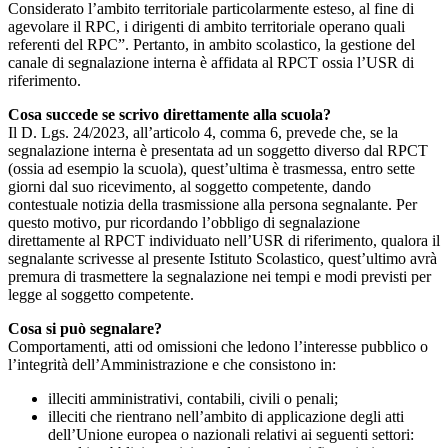
Considerato l’ambito territoriale particolarmente esteso, al fine di
agevolare il RPC, i dirigenti di ambito territoriale operano quali
referenti del RPC”. Pertanto, in ambito scolastico, la gestione del
canale di segnalazione interna è affidata al RPCT ossia l’USR di
riferimento.
Cosa succede se scrivo direttamente alla scuola?
Il D. Lgs. 24/2023, all’articolo 4, comma 6, prevede che, se la
segnalazione interna è presentata ad un soggetto diverso dal RPCT
(ossia ad esempio la scuola), quest’ultima è trasmessa, entro sette
giorni dal suo ricevimento, al soggetto competente, dando
contestuale notizia della trasmissione alla persona segnalante. Per
questo motivo, pur ricordando l’obbligo di segnalazione
direttamente al RPCT individuato nell’USR di riferimento, qualora il
segnalante scrivesse al presente Istituto Scolastico, quest’ultimo avrà
premura di trasmettere la segnalazione nei tempi e modi previsti per
legge al soggetto competente.
Cosa si può segnalare?
Comportamenti, atti od omissioni che ledono l’interesse pubblico o
l’integrità dell’Amministrazione e che consistono in:
illeciti amministrativi, contabili, civili o penali;
illeciti che rientrano nell’ambito di applicazione degli atti
dell’Unione europea o nazionali relativi ai seguenti settori: