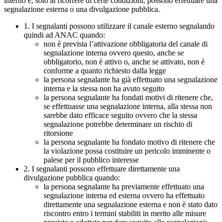
interno e, solo al ricorrere di certe condizioni, possono effettuare una
segnalazione esterna o una divulgazione pubblica.
1. I segnalanti possono utilizzare il canale esterno segnalando
quindi ad ANAC quando:
non è prevista l’attivazione obbligatoria del canale di
segnalazione interna ovvero questo, anche se
obbligatorio, non è attivo o, anche se attivato, non è
conforme a quanto richiesto dalla legge
la persona segnalante ha già effettuato una segnalazione
interna e la stessa non ha avuto seguito
la persona segnalante ha fondati motivi di ritenere che,
se effettuasse una segnalazione interna, alla stessa non
sarebbe dato efficace seguito ovvero che la stessa
segnalazione potrebbe determinare un rischio di
ritorsione
la persona segnalante ha fondato motivo di ritenere che
la violazione possa costituire un pericolo imminente o
palese per il pubblico interesse
2. I segnalanti possono effettuare direttamente una
divulgazione pubblica quando:
la persona segnalante ha previamente effettuato una
segnalazione interna ed esterna ovvero ha effettuato
direttamente una segnalazione esterna e non è stato dato
riscontro entro i termini stabiliti in merito alle misure