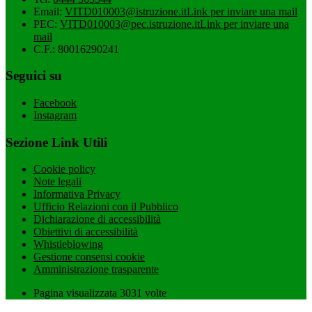
Email:
VITD010003@istruzione.it
Link per inviare una mail
PEC:
VITD010003@pec.istruzione.it
Link per inviare una
mail
C.F.: 80016290241
Seguici su
Facebook
Instagram
Sezione Link Utili
Cookie policy
Note legali
Informativa Privacy
Ufficio Relazioni con il Pubblico
Dichiarazione di accessibilità
Obiettivi di accessibilità
Whistleblowing
Gestione consensi cookie
Amministrazione trasparente
Pagina visualizzata
3031
volte