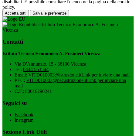
disabilitati. È possibile consultare l'elenco nella pagina della cookie
policy.
Accetta tutti
Salva le preferenze
Istituto Tecnico Economico A. Fusinieri
Vicenza
Contatti
Istituto Tecnico Economico A. Fusinieri Vicenza
Via D'Annunzio, 15 - 36100 Vicenza
Tel:
0444 563544
Email:
VITD010003@istruzione.it
Link per inviare una mail
PEC:
VITD010003@pec.istruzione.it
Link per inviare una
mail
C.F.: 80016290241
Seguici su
Facebook
Instagram
Sezione Link Utili