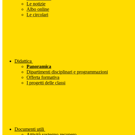
Le notizie
Albo online
Le circolari
Didattica
Panoramica
Dipartimenti disciplinari e programmazioni
Offerta formativa
I progetti delle classi
Documenti utili
Attività sostegno-recupero