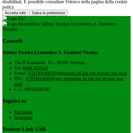
disabilitati. È possibile consultare l'elenco nella pagina della cookie
policy.
Accetta tutti
Salva le preferenze
Istituto Tecnico Economico A. Fusinieri
Vicenza
Contatti
Istituto Tecnico Economico A. Fusinieri Vicenza
Via D'Annunzio, 15 - 36100 Vicenza
Tel:
0444 563544
Email:
VITD010003@istruzione.it
Link per inviare una mail
PEC:
VITD010003@pec.istruzione.it
Link per inviare una
mail
C.F.: 80016290241
Seguici su
Facebook
Instagram
Sezione Link Utili