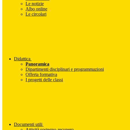
Le notizie
Albo online
Le circolari
Didattica
Panoramica
Dipartimenti disciplinari e programmazioni
Offerta formativa
I progetti delle classi
Documenti utili
Attività sostegno-recupero