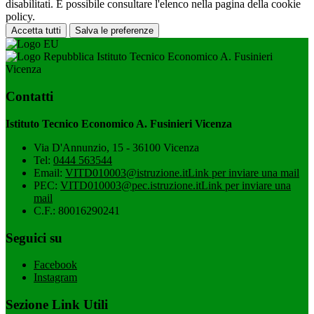
disabilitati. È possibile consultare l'elenco nella pagina della cookie
policy.
Accetta tutti
Salva le preferenze
Istituto Tecnico Economico A. Fusinieri
Vicenza
Contatti
Istituto Tecnico Economico A. Fusinieri Vicenza
Via D'Annunzio, 15 - 36100 Vicenza
Tel:
0444 563544
Email:
VITD010003@istruzione.it
Link per inviare una mail
PEC:
VITD010003@pec.istruzione.it
Link per inviare una
mail
C.F.: 80016290241
Seguici su
Facebook
Instagram
Sezione Link Utili