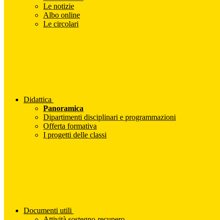
Le notizie
Albo online
Le circolari
Didattica
Panoramica
Dipartimenti disciplinari e programmazioni
Offerta formativa
I progetti delle classi
Documenti utili
Attività sostegno-recupero