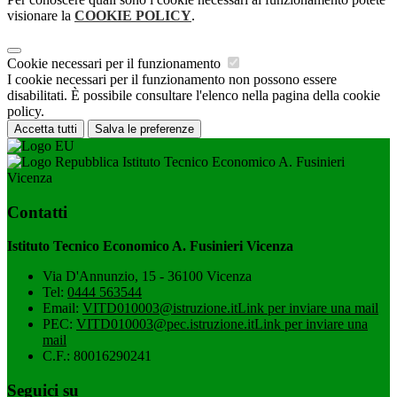
visionare la
COOKIE POLICY
.
Cookie necessari per il funzionamento
I cookie necessari per il funzionamento non possono essere
disabilitati. È possibile consultare l'elenco nella pagina della cookie
policy.
Accetta tutti
Salva le preferenze
Istituto Tecnico Economico A. Fusinieri
Vicenza
Contatti
Istituto Tecnico Economico A. Fusinieri Vicenza
Via D'Annunzio, 15 - 36100 Vicenza
Tel:
0444 563544
Email:
VITD010003@istruzione.it
Link per inviare una mail
PEC:
VITD010003@pec.istruzione.it
Link per inviare una
mail
C.F.: 80016290241
Seguici su