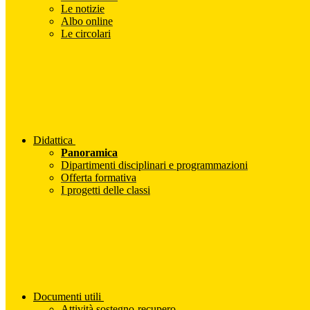
Le notizie
Albo online
Le circolari
Didattica
Panoramica
Dipartimenti disciplinari e programmazioni
Offerta formativa
I progetti delle classi
Documenti utili
Attività sostegno-recupero