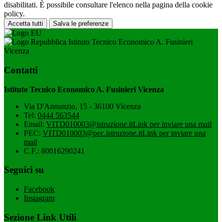
disabilitati. È possibile consultare l'elenco nella pagina della cookie
policy.
Accetta tutti
Salva le preferenze
Istituto Tecnico Economico A. Fusinieri
Vicenza
Contatti
Istituto Tecnico Economico A. Fusinieri Vicenza
Via D'Annunzio, 15 - 36100 Vicenza
Tel:
0444 563544
Email:
VITD010003@istruzione.it
Link per inviare una mail
PEC:
VITD010003@pec.istruzione.it
Link per inviare una
mail
C.F.: 80016290241
Seguici su
Facebook
Instagram
Sezione Link Utili