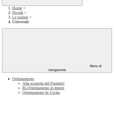
Home
>
Novità
>
Le notizie
>
Università
Menu di
navigazione
Orientamento
Alla scoperta del Fusinieri
Ri-Orientamento in itinere
Orientamento In Uscita