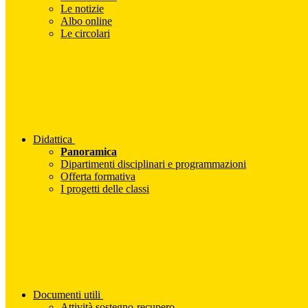
Le notizie
Albo online
Le circolari
Didattica
Panoramica
Dipartimenti disciplinari e programmazioni
Offerta formativa
I progetti delle classi
Documenti utili
Attività sostegno-recupero