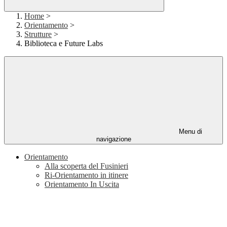
Home
>
Orientamento
>
Strutture
>
Biblioteca e Future Labs
Menu di
navigazione
Orientamento
Alla scoperta del Fusinieri
Ri-Orientamento in itinere
Orientamento In Uscita