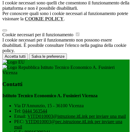
I cookie necessari sono quelli che consentono il funzionamento della
piattaforma e non è possibile disabilitarli.
Per conoscere quali sono i cookie necessari al funzionamento potete
visionare la
COOKIE POLICY
.
Cookie necessari per il funzionamento
I cookie necessari per il funzionamento non possono essere
disabilitati. È possibile consultare l'elenco nella pagina della cookie
policy.
Accetta tutti
Salva le preferenze
Istituto Tecnico Economico A. Fusinieri
Vicenza
Contatti
Istituto Tecnico Economico A. Fusinieri Vicenza
Via D'Annunzio, 15 - 36100 Vicenza
Tel:
0444 563544
Email:
VITD010003@istruzione.it
Link per inviare una mail
PEC:
VITD010003@pec.istruzione.it
Link per inviare una
mail