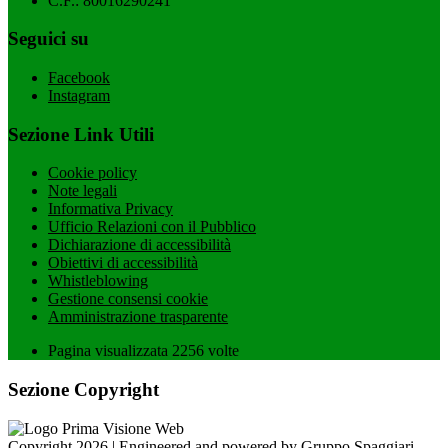
C.F.: 80016290241
Seguici su
Facebook
Instagram
Sezione Link Utili
Cookie policy
Note legali
Informativa Privacy
Ufficio Relazioni con il Pubblico
Dichiarazione di accessibilità
Obiettivi di accessibilità
Whistleblowing
Gestione consensi cookie
Amministrazione trasparente
Pagina visualizzata
2256
volte
Sezione Copyright
Copyright 2026 | Engineered and powered by Gruppo Spaggiari