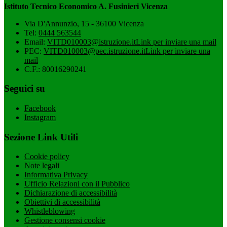
Istituto Tecnico Economico A. Fusinieri Vicenza
Via D'Annunzio, 15 - 36100 Vicenza
Tel:
0444 563544
Email:
VITD010003@istruzione.it
Link per inviare una mail
PEC:
VITD010003@pec.istruzione.it
Link per inviare una
mail
C.F.: 80016290241
Seguici su
Facebook
Instagram
Sezione Link Utili
Cookie policy
Note legali
Informativa Privacy
Ufficio Relazioni con il Pubblico
Dichiarazione di accessibilità
Obiettivi di accessibilità
Whistleblowing
Gestione consensi cookie