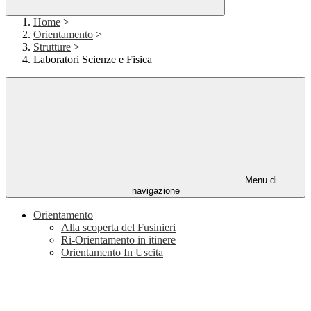
Home
>
Orientamento
>
Strutture
>
Laboratori Scienze e Fisica
Menu di
navigazione
Orientamento
Alla scoperta del Fusinieri
Ri-Orientamento in itinere
Orientamento In Uscita