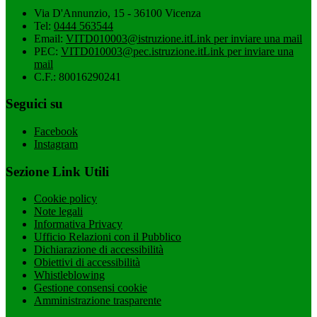
Via D'Annunzio, 15 - 36100 Vicenza
Tel:
0444 563544
Email:
VITD010003@istruzione.it
Link per inviare una mail
PEC:
VITD010003@pec.istruzione.it
Link per inviare una
mail
C.F.: 80016290241
Seguici su
Facebook
Instagram
Sezione Link Utili
Cookie policy
Note legali
Informativa Privacy
Ufficio Relazioni con il Pubblico
Dichiarazione di accessibilità
Obiettivi di accessibilità
Whistleblowing
Gestione consensi cookie
Amministrazione trasparente