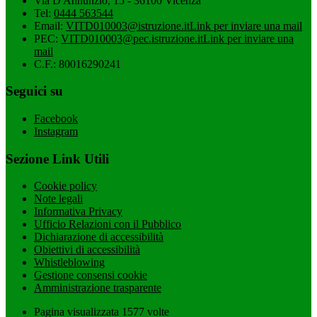
Via D'Annunzio, 15 - 36100 Vicenza
Tel:
0444 563544
Email:
VITD010003@istruzione.it
Link per inviare una mail
PEC:
VITD010003@pec.istruzione.it
Link per inviare una
mail
C.F.: 80016290241
Seguici su
Facebook
Instagram
Sezione Link Utili
Cookie policy
Note legali
Informativa Privacy
Ufficio Relazioni con il Pubblico
Dichiarazione di accessibilità
Obiettivi di accessibilità
Whistleblowing
Gestione consensi cookie
Amministrazione trasparente
Pagina visualizzata
1577
volte