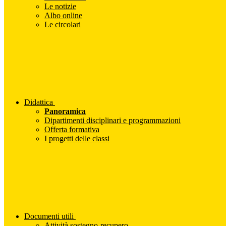
Le notizie
Albo online
Le circolari
Didattica
Panoramica
Dipartimenti disciplinari e programmazioni
Offerta formativa
I progetti delle classi
Documenti utili
Attività sostegno-recupero